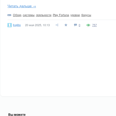
Читать дальше →
Обзор
,
системы
,
лояльности
,
Play Fortuna
,
уровни
,
бонусы
kupbu
20 мая 2025, 10:13
0
757
Вы можете