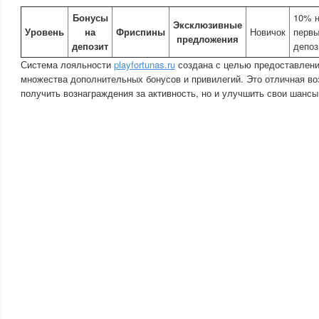
Бонусы
10% 
Эксклюзивные
Уровень
на
Фриспины
Новичок
перв
предложения
депозит
депоз
Система лояльности
playfortunas.ru
создана с целью предоставлени
множества дополнительных бонусов и привилегий. Это отличная во
получить вознаграждения за активность, но и улучшить свои шансы