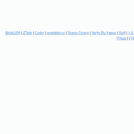
BrickUFA
|
ZTark
|
Софт
|
smetafor.ru
|
Техно-Голод
|
ЧеЧу.Ru
|
кино
|
Soft
|
:( 0
РУша
| |
П