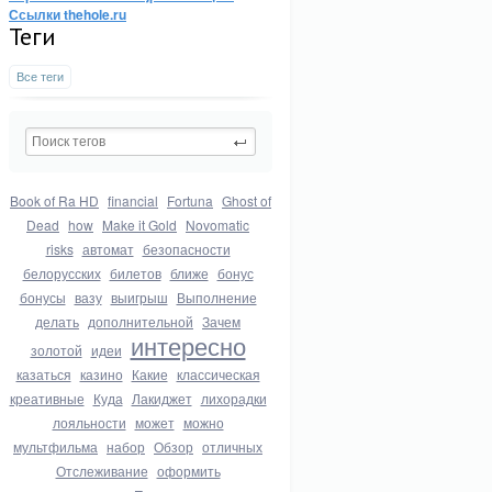
Ссылки thehole.ru
Теги
Все теги
Book of Ra HD
financial
Fortuna
Ghost of
Dead
how
Make it Gold
Novomatic
risks
автомат
безопасности
белорусских
билетов
ближе
бонус
бонусы
вазу
выигрыш
Выполнение
делать
дополнительной
Зачем
интересно
золотой
идеи
казаться
казино
Какие
классическая
креативные
Куда
Лакиджет
лихорадки
лояльности
может
можно
мультфильма
набор
Обзор
отличных
Отслеживание
оформить