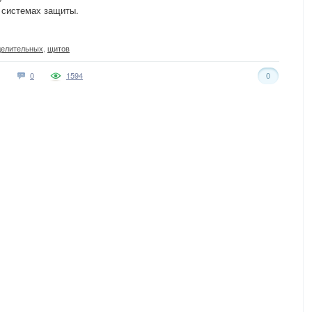
 системах защиты.
делительных
,
щитов
0
1594
0