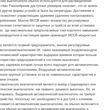
еские выключатели обычно используются для распределения
ствах Разнообразие доступных размеров означает, что их можно
да другие формы устройств были бы непригодны. Достижения в
в позволяют управляющим зданиями удаленно контролировать
отреблением. Многие MCCB имеют множество регулируемых
спечении селективности защитных устройств во всей установке.
ах, где максимальные предполагаемые токи короткого замыкания
производители в настоящее время производят MCCB мощностью
е является плавкий предохранитель, многие регулируемые
включения/выключения I2t, также называемую входом/выходом.
тнозависимой характеристике выдержки времени которая больше
ктеристики предохранителей в состоянии выключено
ику задержки которая лучше всего подходит для автоматических
лектронным отключением. Воздушные автоматические
чале крупных установок из-за их номинальных характеристик и
вни отказов.
томатических выключателей является выбор стационарного или
тические выключатели, как правило, дешевле выкатных. Но, их
олировать. Выдвижной автоматический выключатель не требует
ройства, поскольку нет необходимости в доступе к клеммам
ечивается автоматическим выключателем, он обычно включается
ули обычно вставляются в автоматический выключатель и