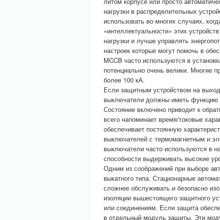
литом корпусе или просто автоматич
нагрузки в распределительных устрой
использовать во многих случаях, ког
«интеллектуальности» этих устройст
нагрузки и лучше управлять энергоп
настроек которые могут помочь в обе
MCCB часто используются в установк
потенциально очень велики. Многие 
более 100 кА.
Если защитным устройством на выход
выключатели должны иметь функцию 
Состояние включено приводит к обра
всего напоминает время/токовые хара
обеспечивает постоянную характерист
выключателей с термомагнитным и э
выключатели часто используются в на
способности выдерживать высокие уро
Одним из соображений при выборе ав
выкатного типа. Стационарные автома
сложнее обслуживать и безопасно из
изоляции вышестоящего защитного уст
или соединениям. Если защита обесп
в отдельный модуль защиты. Эти мод