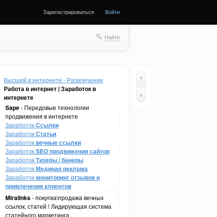
Зарегистрироваться
Войти
Найти
Высший в интернете - Развлечение
Работа в интернет | Заработок в
интернете
Sape
- Передовые технологии
продвижения в интернете
Заработок
Ссылки
Заработок
Статьи
Заработок
вечные ссылки
Заработок
SEO продвижения сайтов
Заработок
Тизеры / банеры
Заработок
Мединая реклама
Заработок
мониторинг отзывов и
привлечения клиентов
Miralinks
- покупка\продажа вечных
ссылок, статей ! Лидирующая система
статейного маркетинга .