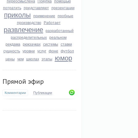
переосмыслена
Покупка
помощью
потратить
представляют
презентации
приколы
применение
пробные
производство
Работает
развлечение
разработанный
распределительных
реальном
рекдама
рюкзачках
системы
ставки
сущность
уровни
услуг
фоне
футбол
юмор
цены
чем
школах
этапы
Прямой эфир
Комментарии
Публикации