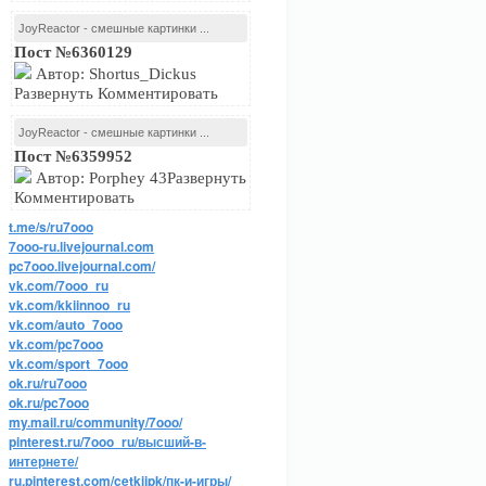
JoyReactor - смешные картинки ...
Пост №6360129
Автор: Shortus_Dickus
Развернуть Комментировать
JoyReactor - смешные картинки ...
Пост №6359952
Автор: Porphey 43Развернуть
Комментировать
t.me/s/ru7ooo
7ooo-ru.livejournal.com
pc7ooo.livejournal.com/
vk.com/7ooo_ru
vk.com/kkiinnoo_ru
vk.com/auto_7ooo
vk.com/pc7ooo
vk.com/sport_7ooo
ok.ru/ru7ooo
ok.ru/pc7ooo
my.mail.ru/community/7ooo/
pinterest.ru/7ooo_ru/высший-в-
интернете/
ru.pinterest.com/cetkijpk/пк-и-игры/