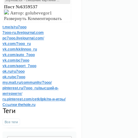
JoyReactor - смешные картинки ...
Пост №6359537
Автор: golubevegor1
Развернуть Комментировать
t.me/s/ru7ooo
7ooo-ru.livejournal.com
pc7ooo.livejournal.com/
vk.com/7ooo_ru
vk.com/kkiinnoo_ru
vk.com/auto_7ooo
vk.com/pc7ooo
vk.com/sport_7ooo
ok.ru/ru7ooo
ok.ru/pc7ooo
my.mail.ru/community/7ooo/
pinterest.ru/7ooo_ru/высший-в-
интернете/
ru.pinterest.com/cetkijpk/пк-и-игры/
Ссылки thehole.ru
Теги
Все теги