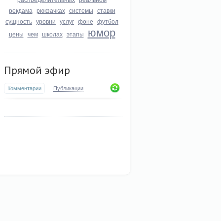
рекдама
рюкзачках
системы
ставки
сущность
уровни
услуг
фоне
футбол
юмор
цены
чем
школах
этапы
Прямой эфир
Комментарии
Публикации