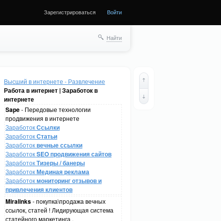
Зарегистрироваться
Войти
Найти
Высший в интернете - Развлечение
Работа в интернет | Заработок в
интернете
Sape
- Передовые технологии
продвижения в интернете
Заработок
Ссылки
Заработок
Статьи
Заработок
вечные ссылки
Заработок
SEO продвижения сайтов
Заработок
Тизеры / банеры
Заработок
Мединая реклама
Заработок
мониторинг отзывов и
привлечения клиентов
Miralinks
- покупка\продажа вечных
ссылок, статей ! Лидирующая система
статейного маркетинга .