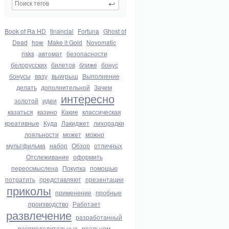
Book of Ra HD
financial
Fortuna
Ghost of
Dead
how
Make it Gold
Novomatic
risks
автомат
безопасности
белорусских
билетов
ближе
бонус
бонусы
вазу
выигрыш
Выполнение
делать
дополнительной
Зачем
интересно
золотой
идеи
казаться
казино
Какие
классическая
креативные
Куда
Лакиджет
лихорадки
лояльности
может
можно
мультфильма
набор
Обзор
отличных
Отслеживание
оформить
переосмыслена
Покупка
помощью
потратить
представляют
презентации
приколы
применение
пробные
производство
Работает
развлечение
разработанный
распределительных
реальном